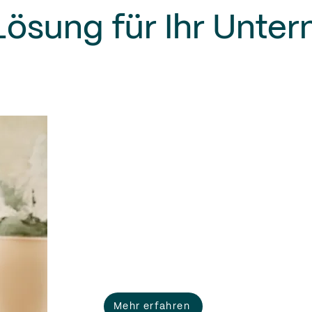
Lösung für Ihr Unte
Impulsvorträge
Inspirierende Keynotes zu nachhaltiger Le
High Performance und mentaler Gesundhe
der Arbeitswelt – praxisnah, wissenschaftli
fundiert und mit konkreten Impulsen für
Führungskräfte, Teams und Organisatione
Mehr erfahren