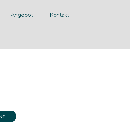
Angebot
Kontakt
tung.
 langfristig.
skräfte, Teams und Organisationen
gen